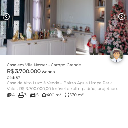
chevron_left
chevron_right
Casa em Vila Nasser - Campo Grande
R$ 3.700.000
/venda
Cód: 87
Casa de Alto Luxo à Venda – Bairro Água Limpa Park
Valor: R$ 3.700.000,00 Imóvel de alto padrão, projetado
bathtub
directions_car
para oferec...
other_houses
fullscreen
4
3
5
400 m²
570 m²