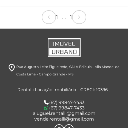
chevron_left
chevron_right
1 ... 1
room
Rua Augusto Leite Figueiredo
, SALA Edicula
- Vila Manoel da
Costa Lima
- Campo Grande
- MS
Rentalli Locação Imobiliária - CRECI: 10396-j
(67) 99847-7433
(67) 99847-7433
aluguel.rentalli@gmail.com
venda.rentalli@gmail.com